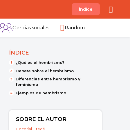
A
Índice
B
C
D
E
F
G
H
I
Ciencias sociales
Random
ÍNDICE
¿Qué es el hembrismo?
Debate sobre el hembrismo
Diferencias entre hembrismo y
feminismo
Ejemplos de hembrismo
SOBRE EL AUTOR
Editorial Etecé