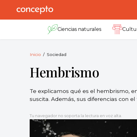
Skip
to
Concepto
© 2013-2026
content
Enciclopedia
Ciencias naturales
Cultu
Concepto.
Todos los
derechos
reservados.
Inicio
Sociedad
Hembrismo
Te explicamos qué es el hembrismo, en 
suscita. Además, sus diferencias con e
Tu navegador no soporta la lectura en voz alta.