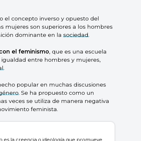
 el concepto inverso y opuesto del
as mujeres son superiores a los hombres
sición dominante en la
sociedad
.
con el feminismo
, que es una escuela
a igualdad entre hombres y mujeres,
al
.
 hecho popular en muchas discusiones
 género
. Se ha propuesto como un
as veces se utiliza de manera negativa
ovimiento feminista.
 es la creencia o ideología que promueve