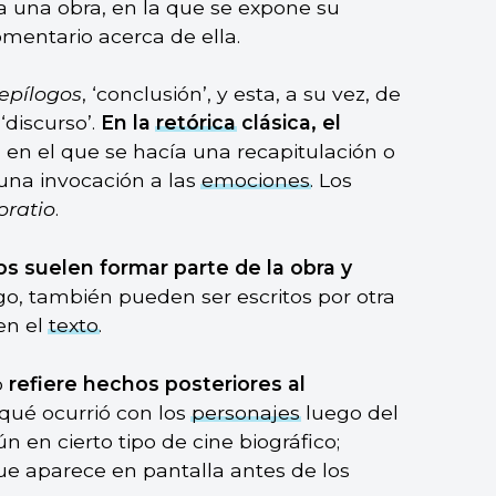
a una obra, en la que se expone su
omentario acerca de ella.
epílogos
, ‘conclusión’, y esta, a su vez, de
 ‘discurso’.
En la
retórica
clásica, el
, en el que se hacía una recapitulación o
una invocación a las
emociones
. Los
oratio
.
os suelen formar parte de la obra y
go, también pueden ser escritos por otra
en el
texto
.
o
refiere hechos posteriores al
 qué ocurrió con los
personajes
luego del
ún en cierto tipo de cine biográfico;
ue aparece en pantalla antes de los