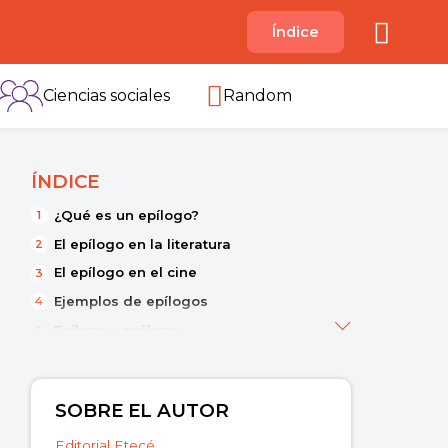
A
Índice
B
C
D
E
F
G
H
I
Ciencias sociales
Random
ÍNDICE
¿Qué es un epílogo?
El epílogo en la literatura
El epílogo en el cine
Ejemplos de epílogos
Epílogo y prólogo
SOBRE EL AUTOR
Editorial Etecé