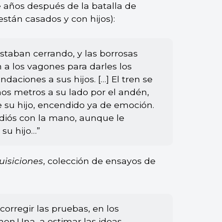
e años después de la batalla de
stán casados y con hijos):
estaban cerrando, y las borrosas
 a los vagones para darles los
daciones a sus hijos. […] El tren se
s metros a su lado por el andén,
 su hijo, encendido ya de emoción.
adiós con la mano, aunque le
 su hijo…”
uisiciones
, colección de ensayos de
corregir las pruebas, en los
en.Una, a estimar las ideas