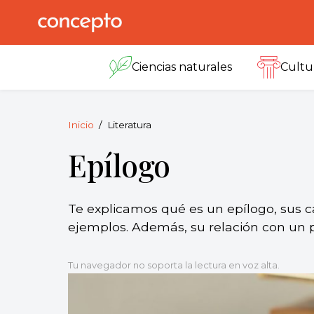
Skip
to
Concepto
© 2013-2026
content
Enciclopedia
Ciencias naturales
Cultu
Concepto.
Todos los
derechos
reservados.
Inicio
Literatura
Epílogo
Te explicamos qué es un epílogo, sus ca
ejemplos. Además, su relación con un 
Tu navegador no soporta la lectura en voz alta.