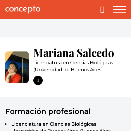
Skip
to
Primary
Menu
Concepto
© 2013-2026
content
Enciclopedia
Concepto.
Todos los
derechos
Mariana Salcedo
reservados.
Licenciatura en Ciencias Biológicas
(Universidad de Buenos Aires)
Formación profesional
Licenciatura en Ciencias Biológicas.
.