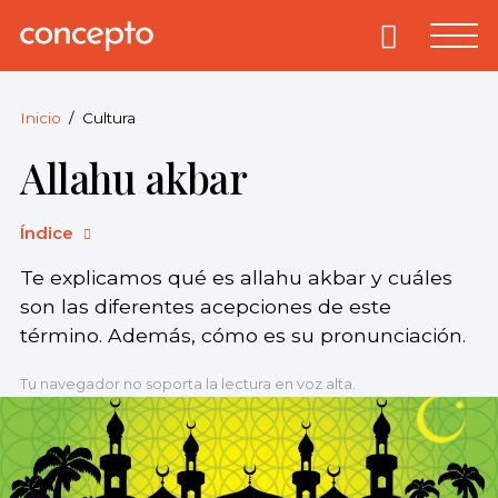
Skip
to
Primary
Menu
Concepto
© 2013-2026
content
Enciclopedia
Concepto.
Inicio
Cultura
Todos los
Allahu akbar
derechos
reservados.
Índice
Te explicamos qué es allahu akbar y cuáles
son las diferentes acepciones de este
término. Además, cómo es su pronunciación.
Tu navegador no soporta la lectura en voz alta.