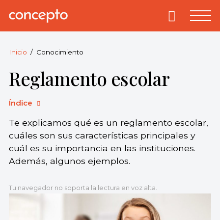
Skip
to
Primary
Menu
Concepto
© 2013-2026
content
Enciclopedia
Concepto.
Inicio
Conocimiento
Todos los
Reglamento escolar
derechos
reservados.
Índice
Te explicamos qué es un reglamento escolar,
cuáles son sus características principales y
cuál es su importancia en las instituciones.
Además, algunos ejemplos.
Tu navegador no soporta la lectura en voz alta.