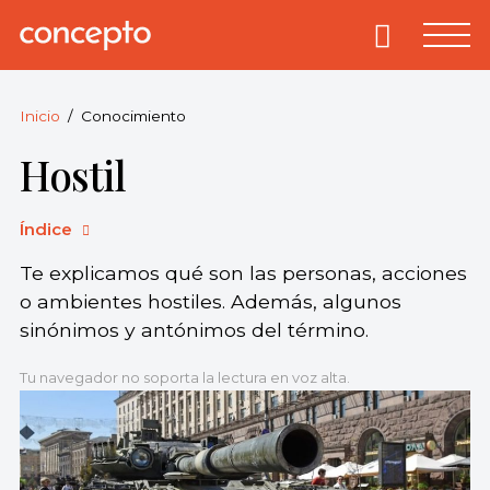
Skip
to
Primary
Menu
Concepto
© 2013-2026
content
Enciclopedia
Concepto.
Inicio
Conocimiento
Todos los
Hostil
derechos
reservados.
Índice
Te explicamos qué son las personas, acciones
o ambientes hostiles. Además, algunos
sinónimos y antónimos del término.
Tu navegador no soporta la lectura en voz alta.