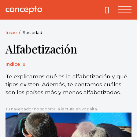
Skip
to
Primary
Menu
Concepto
© 2013-2026
content
Enciclopedia
Concepto.
Inicio
Sociedad
Todos los
Alfabetización
derechos
reservados.
Índice
Te explicamos qué es la alfabetización y qué
tipos existen. Además, te contamos cuáles
son los países más y menos alfabetizados.
Tu navegador no soporta la lectura en voz alta.