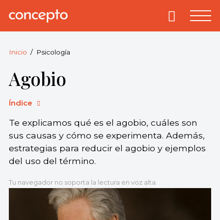
Skip
to
Primary
Menu
Concepto
© 2013-2026
content
Enciclopedia
Concepto.
Inicio
Psicología
Todos los
Agobio
derechos
reservados.
Índice
Te explicamos qué es el agobio, cuáles son
sus causas y cómo se experimenta. Además,
estrategias para reducir el agobio y ejemplos
del uso del término.
Tu navegador no soporta la lectura en voz alta.