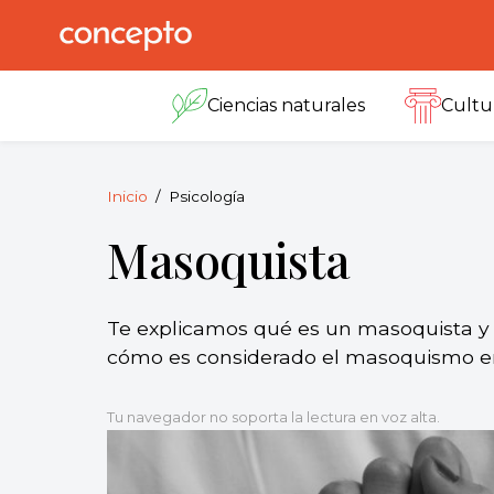
Skip
to
Concepto
© 2013-2026
content
Enciclopedia
Ciencias naturales
Cultu
Concepto.
Todos los
derechos
reservados.
Inicio
Psicología
Masoquista
Te explicamos qué es un masoquista y 
cómo es considerado el masoquismo en 
Tu navegador no soporta la lectura en voz alta.