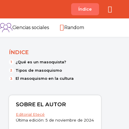
A
Índice
B
C
D
E
F
G
H
I
Ciencias sociales
Random
ÍNDICE
¿Qué es un masoquista?
Tipos de masoquismo
El masoquismo en la cultura
SOBRE EL AUTOR
Editorial Etecé
Última edición: 5 de noviembre de 2024