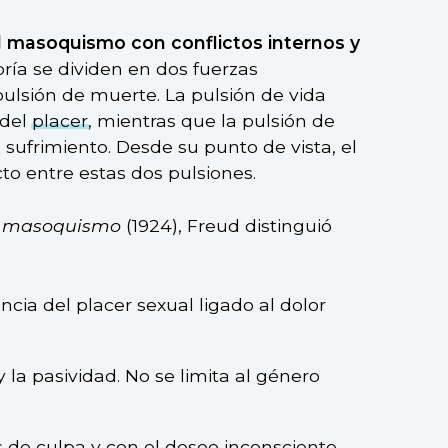
l masoquismo con conflictos internos y
oría se dividen en dos fuerzas
pulsión de muerte. La pulsión de vida
 del
placer
, mientras que la pulsión de
sufrimiento. Desde su punto de vista, el
o entre estas dos pulsiones.
l masoquismo
(1924), Freud distinguió
encia del placer sexual ligado al dolor
y la pasividad. No se limita al género
s de culpa y con el deseo inconsciente