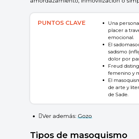
amordazamiento, inmovilización o simp
PUNTOS CLAVE
Una persona
placer a travé
emocional.
El sadomaso
sadismo (infl
dolor por par
Freud distin
femenino y m
El masoquism
de arte y lit
de Sade.
Ver además:
Gozo
Tipos de masoquismo