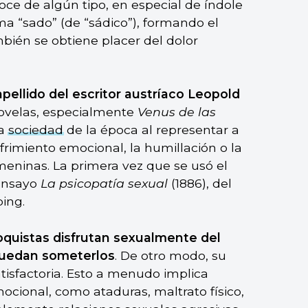
goce de algún tipo, en especial de índole
ma “sado” (de “sádico”), formando el
ién se obtiene placer del dolor
apellido del escritor austríaco Leopold
novelas, especialmente
Venus de las
la
sociedad
de la época al representar a
sufrimiento emocional, la humillación o la
meninas. La primera vez que se usó el
 ensayo
La psicopatía sexual
(1886), del
ing.
quistas disfrutan sexualmente del
 puedan someterlos
. De otro modo, su
tisfactoria. Esto a menudo implica
ocional, como ataduras, maltrato físico,