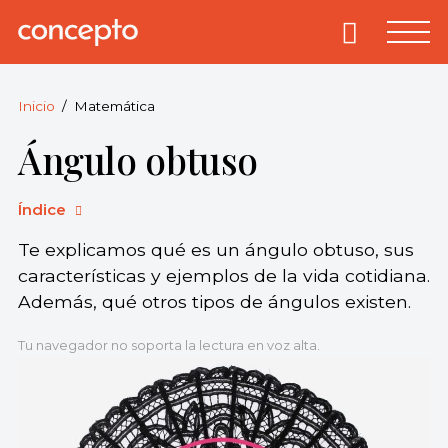
Skip
to
Primary
Menu
Concepto
© 2013-2026
content
Enciclopedia
Concepto.
Inicio
Matemática
Todos los
Ángulo obtuso
derechos
reservados.
Índice
Te explicamos qué es un ángulo obtuso, sus
características y ejemplos de la vida cotidiana.
Además, qué otros tipos de ángulos existen.
Tu navegador no soporta la lectura en voz alta.