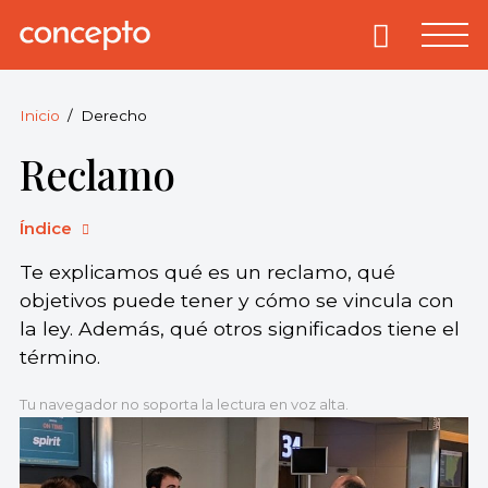
Skip
to
Primary
Menu
Concepto
© 2013-2026
content
Enciclopedia
Concepto.
Inicio
Derecho
Todos los
Reclamo
derechos
reservados.
Índice
Te explicamos qué es un reclamo, qué
objetivos puede tener y cómo se vincula con
la ley. Además, qué otros significados tiene el
término.
Tu navegador no soporta la lectura en voz alta.