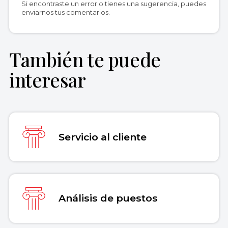
Si encontraste un error o tienes una sugerencia, puedes
estandarizada internacionalmente y utilizada por
enviarnos tus comentarios.
instituciones académicas y de investigación de
primer nivel.
También te puede
Equipo editorial, Etecé (16 de enero de
interesar
2026).
Reclamo
. Enciclopedia Concepto.
Recuperado el 30 de julio de 2026 de
https://concepto.de/reclamo/
.
Copiar cita
Servicio al cliente
Análisis de puestos