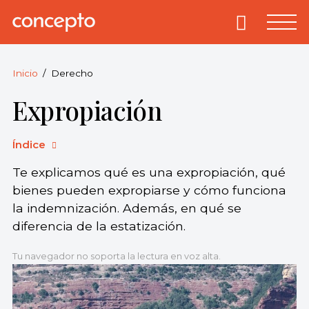
Skip
to
Primary
Menu
Concepto
© 2013-2026
content
Enciclopedia
Concepto.
Inicio
Derecho
Todos los
Expropiación
derechos
reservados.
Índice
Te explicamos qué es una expropiación, qué
bienes pueden expropiarse y cómo funciona
la indemnización. Además, en qué se
diferencia de la estatización.
Tu navegador no soporta la lectura en voz alta.