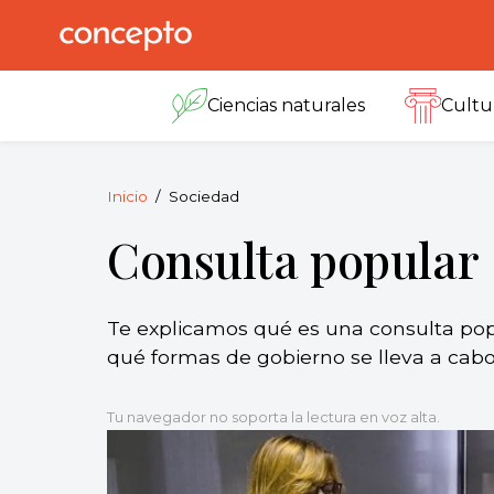
Skip
to
Concepto
© 2013-2026
content
Enciclopedia
Ciencias naturales
Cultu
Concepto.
Todos los
derechos
reservados.
Inicio
Sociedad
Consulta popular
Te explicamos qué es una consulta pop
qué formas de gobierno se lleva a cabo
Tu navegador no soporta la lectura en voz alta.