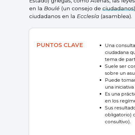
Estado) griegas, como Atenas, las leyes
en la
Boulé
(un consejo de
ciudadanos
ciudadanos en la
Ecclesía
(asamblea).
PUNTOS CLAVE
Una consulta
ciudadana qu
tema de part
Suele ser co
sobre un asun
Puede tomar 
una iniciativ
Es una práct
en los regím
Sus resultad
obligatorio)
consultivo).