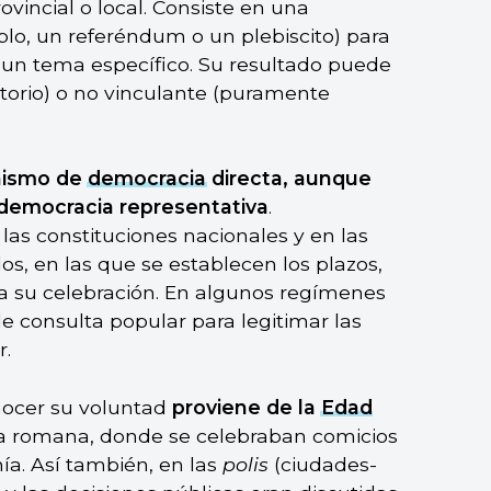
rovincial o local. Consiste en una
plo, un referéndum o un plebiscito) para
 un tema específico. Su resultado puede
torio) o no vinculante (puramente
nismo de
democracia
directa, aunque
 democracia representativa
.
s constituciones nacionales y en las
os, en las que se establecen los plazos,
ra su celebración. En algunos regímenes
 consulta popular para legitimar las
r.
nocer su voluntad
proviene de la
Edad
ca romana, donde se celebraban comicios
ía. Así también, en las
polis
(ciudades-