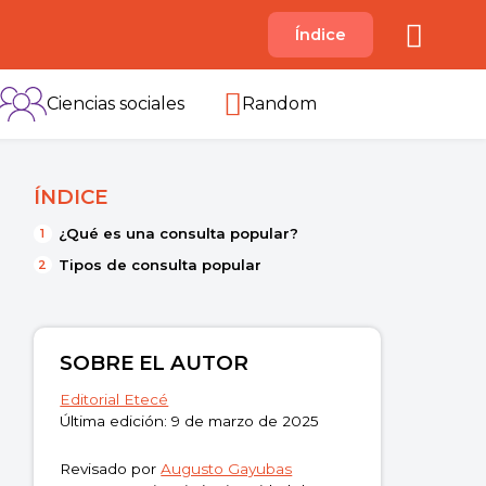
A
Índice
B
C
D
E
F
G
H
I
Ciencias sociales
Random
ÍNDICE
¿Qué es una consulta popular?
Tipos de consulta popular
SOBRE EL AUTOR
Editorial Etecé
Última edición: 9 de marzo de 2025
Revisado por
Augusto Gayubas