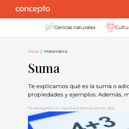
Skip
to
Concepto
© 2013-2026
content
Enciclopedia
Ciencias naturales
Cultu
Concepto.
Todos los
derechos
reservados.
Inicio
Matemática
Suma
Te explicamos qué es la suma o adic
propiedades y ejemplos. Además, mé
Tu navegador no soporta la lectura en voz alta.