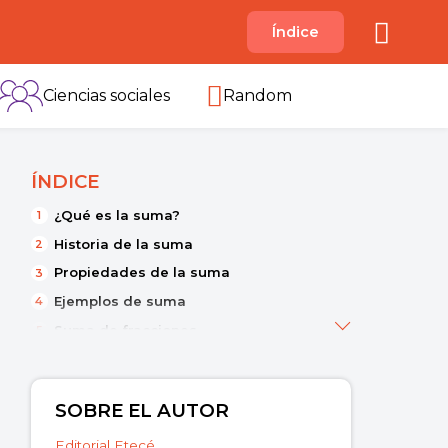
A
Índice
B
C
D
E
F
G
H
I
Ciencias sociales
Random
ÍNDICE
¿Qué es la suma?
Historia de la suma
Propiedades de la suma
Ejemplos de suma
Suma de fracciones
SOBRE EL AUTOR
Editorial Etecé