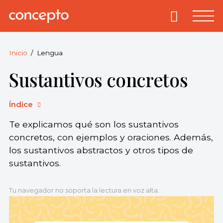
Skip
to
Primary
Menu
Concepto
© 2013-2026
content
Enciclopedia
Concepto.
Inicio
Lengua
Todos los
Sustantivos concretos
derechos
reservados.
Índice
Te explicamos qué son los sustantivos
concretos, con ejemplos y oraciones. Además,
los sustantivos abstractos y otros tipos de
sustantivos.
Tu navegador no soporta la lectura en voz alta.