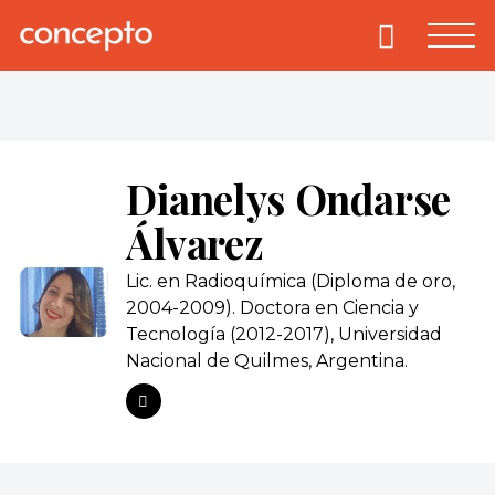
Skip
to
Primary
Menu
Concepto
© 2013-2026
content
Enciclopedia
Concepto.
Todos los
derechos
Dianelys Ondarse
reservados.
Álvarez
Lic. en Radioquímica (Diploma de oro,
2004-2009). Doctora en Ciencia y
Tecnología (2012-2017), Universidad
Nacional de Quilmes, Argentina.